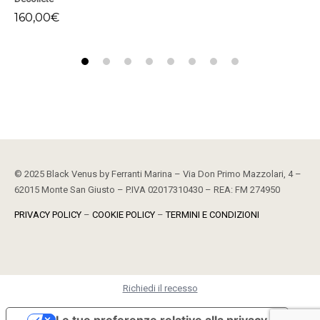
160,00
€
17
© 2025 Black Venus by Ferranti Marina – Via Don Primo Mazzolari, 4 –
62015 Monte San Giusto – P.IVA 02017310430 – REA: FM 274950
PRIVACY POLICY
–
COOKIE POLICY
–
TERMINI E CONDIZIONI
Richiedi il recesso
Le tue preferenze relative alla privacy