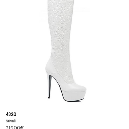
4320
Stivali
216,00
€