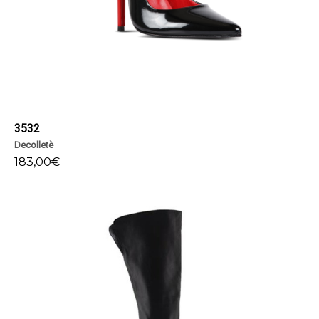
3532
Decolletè
183,00
€