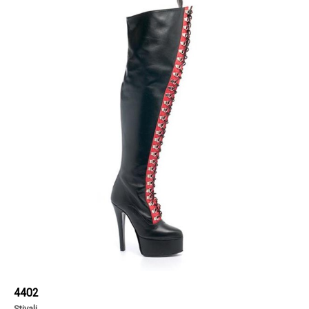
4402
Stivali