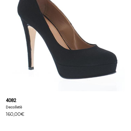
4082
Decolletè
160,00
€