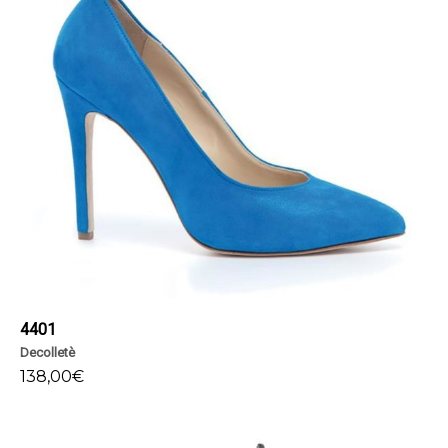
4401
Decolletè
138,00
€