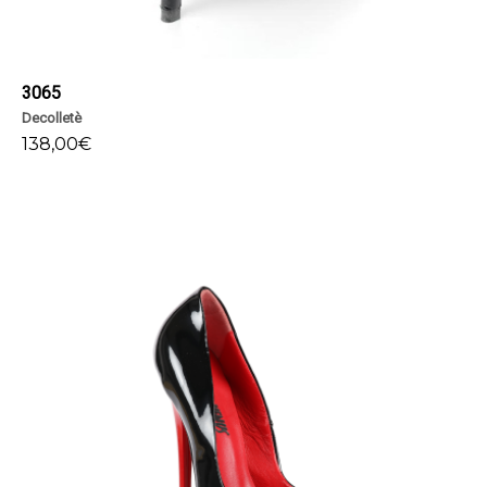
3065
Decolletè
138,00
€