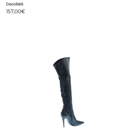
Decolletè
157,00
€