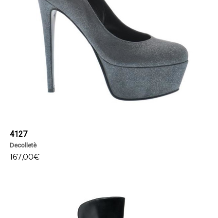
4127
Decolletè
167,00
€