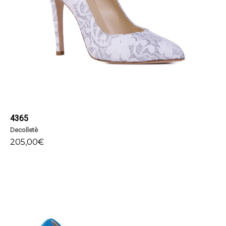
4365
Decolletè
205,00
€