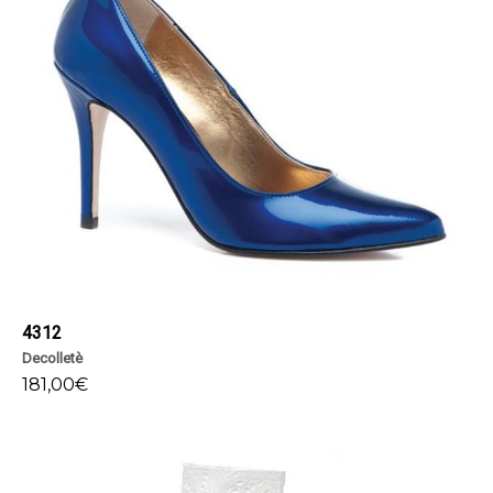
4312
Decolletè
181,00
€