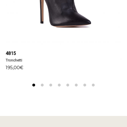
4815
48
Tronchetti
Tro
195,00
€
19