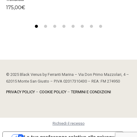
175,00
€
23
© 2025 Black Venus by Ferranti Marina – Via Don Primo Mazzolari, 4 –
62015 Monte San Giusto – P.IVA 02017310430 – REA: FM 274950
PRIVACY POLICY
–
COOKIE POLICY
–
TERMINI E CONDIZIONI
Richiedi il recesso
Le tue preferenze relative alla privacy