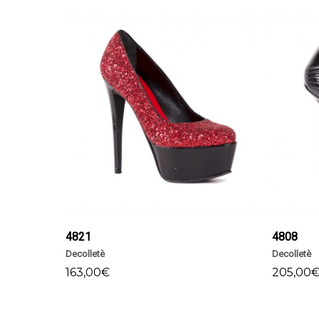
SCEGLI
4821
4808
Decolletè
Decolletè
163,00
€
205,00