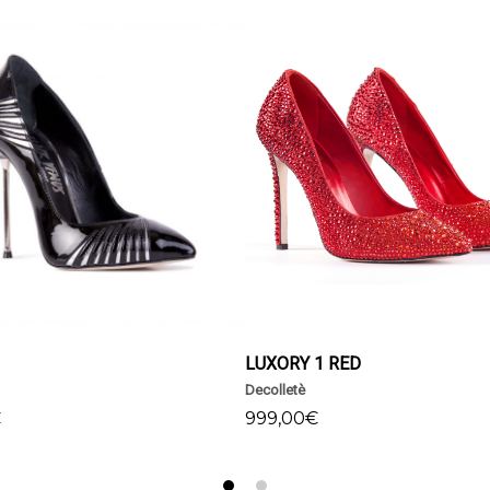
SCEGLI
SCEGLI
LUXORY 1 RED
Decolletè
€
999,00
€